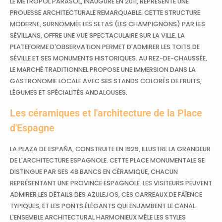
LE METROPOL PARASOL, INAUGURÉ EN 2011, REPRÉSENTE UNE
PROUESSE ARCHITECTURALE REMARQUABLE. CETTE STRUCTURE
MODERNE, SURNOMMÉE LES SETAS (LES CHAMPIGNONS) PAR LES
SÉVILLANS, OFFRE UNE VUE SPECTACULAIRE SUR LA VILLE. LA
PLATEFORME D'OBSERVATION PERMET D'ADMIRER LES TOITS DE
SÉVILLE ET SES MONUMENTS HISTORIQUES. AU REZ-DE-CHAUSSÉE,
LE MARCHÉ TRADITIONNEL PROPOSE UNE IMMERSION DANS LA
GASTRONOMIE LOCALE AVEC SES STANDS COLORÉS DE FRUITS,
LÉGUMES ET SPÉCIALITÉS ANDALOUSES.
Les céramiques et l'architecture de la Place
d'Espagne
LA PLAZA DE ESPAÑA, CONSTRUITE EN 1929, ILLUSTRE LA GRANDEUR
DE L'ARCHITECTURE ESPAGNOLE. CETTE PLACE MONUMENTALE SE
DISTINGUE PAR SES 48 BANCS EN CÉRAMIQUE, CHACUN
REPRÉSENTANT UNE PROVINCE ESPAGNOLE. LES VISITEURS PEUVENT
ADMIRER LES DÉTAILS DES AZULEJOS, CES CARREAUX DE FAÏENCE
TYPIQUES, ET LES PONTS ÉLÉGANTS QUI ENJAMBENT LE CANAL.
L'ENSEMBLE ARCHITECTURAL HARMONIEUX MÊLE LES STYLES